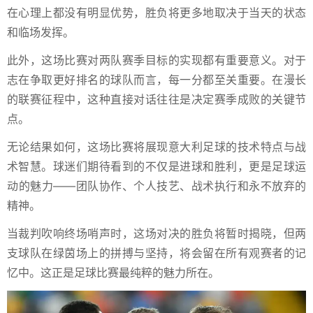
在心理上都没有明显优势，胜负将更多地取决于当天的状态
和临场发挥。
此外，这场比赛对两队赛季目标的实现都有重要意义。对于
志在争取更好排名的球队而言，每一分都至关重要。在漫长
的联赛征程中，这种直接对话往往是决定赛季成败的关键节
点。
无论结果如何，这场比赛将展现意大利足球的技术特点与战
术智慧。球迷们期待看到的不仅是进球和胜利，更是足球运
动的魅力——团队协作、个人技艺、战术执行和永不放弃的
精神。
当裁判吹响终场哨声时，这场对决的胜负将暂时揭晓，但两
支球队在绿茵场上的拼搏与坚持，将会留在所有观赛者的记
忆中。这正是足球比赛最纯粹的魅力所在。