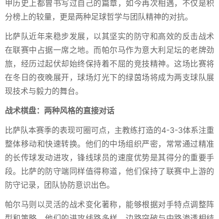
甲历史上都曾书写过自己的篇章，如今再次相遇，不仅是积
分榜上的较量，更是两种足球哲学与团队精神的对抗。
比萨队近年来稳步发展，以其坚实的防守和高效的反击战术
在联赛中占据一席之地。而帕尔马作为意大利足坛的老牌劲
旅，经历过起伏却始终保持着不屈的竞技精神。这场比赛将
在冬日的夜晚展开，球场灯光下的绿茵场将成为两支球队展
现技术与毅力的舞台。
战术棋盘：两种风格的直接对话
比萨队本赛季的表现可圈可点，主教练打造的4-3-3体系注重
整体移动和快速转换。他们的中场组织严密，常常通过精准
的长传球发动进攻，锋线球员的速度优势是其得分的重要手
段。比萨的防守端同样值得称道，他们保持了联赛中上游的
防守记录，团队协防意识出色。
帕尔马则以灵活的战术变化著称，能够根据对手特点调整阵
型和策略。他们的进攻线路多样，边路突破与中路渗透相结