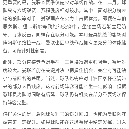
更重要的是，曼联本赛季仅需应对单线作战。在十二月，球
队只有六场联赛，赛程强度相对较小。其中，面对积分榜末
端的狼队等对手，曼联理应在实力上占据优势。即便在与伯
恩茅斯、纽卡斯尔等劲旅的交锋中，坐镇主场若能立足防
守、寻求反击，同样存在取分可能。本月最具挑战的客场对
阵阿斯顿维拉一战，曼联也因单线作战拥有更充分的体能储
备，可做针对性部署。
此外，部分直接竞争对手在十二月将遭遇更强对手，赛程难
度较大。曼联若能在关键对决中把握住机会，完全有可能缩
小与前四名的差距。当然，球队也需应对非洲国家杯征调带
来的部分人员缺席，这对前场阵容可能产生一定影响，但据
悉球员离队时间略有后延，球队仍有机会在部分重要场次保
持阵容完整。
值得关注的是，后防球员利马的伤愈回归，也能为曼联防守
端带来一定提升。如果球队能在这段赛程中稳定发挥，进入