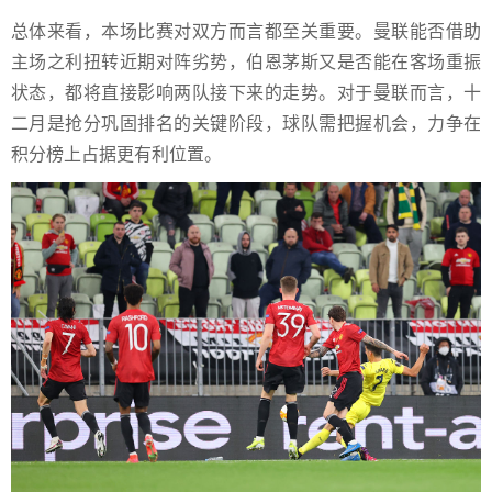
总体来看，本场比赛对双方而言都至关重要。曼联能否借助
主场之利扭转近期对阵劣势，伯恩茅斯又是否能在客场重振
状态，都将直接影响两队接下来的走势。对于曼联而言，十
二月是抢分巩固排名的关键阶段，球队需把握机会，力争在
积分榜上占据更有利位置。