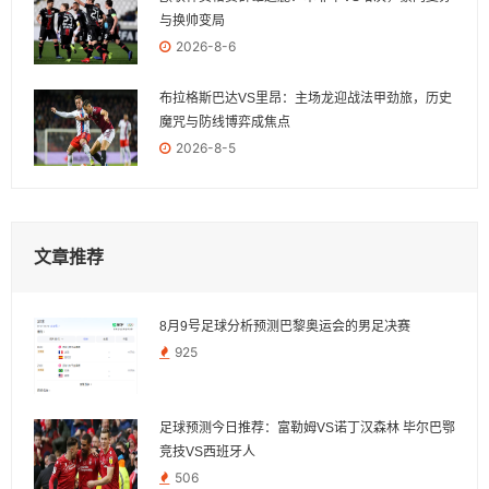
与换帅变局
2026-8-6
布拉格斯巴达VS里昂：主场龙迎战法甲劲旅，历史
魔咒与防线博弈成焦点
2026-8-5
文章推荐
8月9号足球分析预测巴黎奥运会的男足决赛
925
足球预测今日推荐：富勒姆VS诺丁汉森林 毕尔巴鄂
竞技VS西班牙人
506