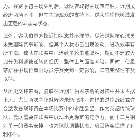
力。在赛季初主场失利后，球队曾取得主场四连胜，近期虽
经历两场不胜，但在主场观众的支持下，球队往往能够激发
出更强的斗志与状态。
此外，客队伯恩茅斯近期状态并不理想。尽管球队核心球员
未受国际赛事影响，但其个人状态已出现波动，进攻效率有
所下滑。球队在联赛中已连续多轮未能取胜，期间不乏较大
比分失利或被逆转的经历，整体士气面临考验。同时，伯恩
茅斯在中场位置因球员停赛受到一定影响，阵容完整性不及
以往。
从历史交锋来看，曼联在近期与伯恩茅斯的对阵中并未占据
上风，尤其两次主场对阵均未能取胜。这样的过往战绩或许
会激发曼联球员在本场比赛中的求胜欲望。作为英超传统球
队，曼联需要在联赛中展现出更稳定的竞争力，而十二月相
对单一的赛事安排，也为球队调整状态、巩固阵容提供了有
利条件。