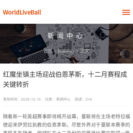
新闻中心
»
» 正文
首页
新闻中心
红魔坐镇主场迎战伯恩茅斯，十二月赛程成
关键转折
发布时间：2025-12-15
分类：
新闻中心
阅读：314
随着新一轮英超赛事即将揭开战幕，曼联将在主场老特拉福
德迎来伊劳拉执教的伯恩茅斯。尽管外界对于曼联本赛季的