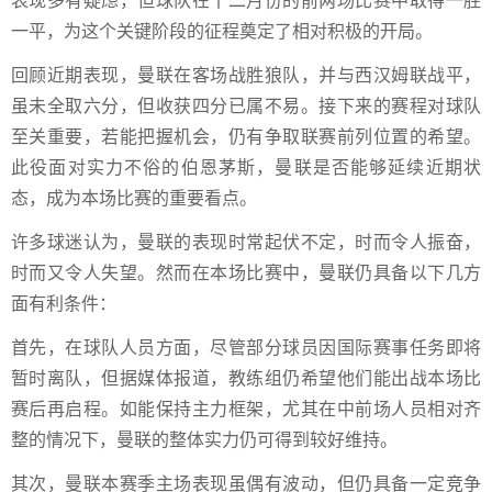
表现多有疑虑，但球队在十二月份的前两场比赛中取得一胜
一平，为这个关键阶段的征程奠定了相对积极的开局。
回顾近期表现，曼联在客场战胜狼队，并与西汉姆联战平，
虽未全取六分，但收获四分已属不易。接下来的赛程对球队
至关重要，若能把握机会，仍有争取联赛前列位置的希望。
此役面对实力不俗的伯恩茅斯，曼联是否能够延续近期状
态，成为本场比赛的重要看点。
许多球迷认为，曼联的表现时常起伏不定，时而令人振奋，
时而又令人失望。然而在本场比赛中，曼联仍具备以下几方
面有利条件：
首先，在球队人员方面，尽管部分球员因国际赛事任务即将
暂时离队，但据媒体报道，教练组仍希望他们能出战本场比
赛后再启程。如能保持主力框架，尤其在中前场人员相对齐
整的情况下，曼联的整体实力仍可得到较好维持。
其次，曼联本赛季主场表现虽偶有波动，但仍具备一定竞争