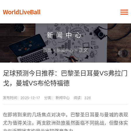
新闻中心
»
» 正文
首页
新闻中心
足球预测今日推荐：巴黎圣日耳曼VS弗拉门
戈，曼城VS布伦特福德
发布时间：2025-12-17
分类：
新闻中心
阅读：326
在即将到来的几场焦点对决中，巴黎圣日耳曼与曼城的表现
尤为值得关注。两支欧洲劲旅虽然面临不同挑战，但整体实