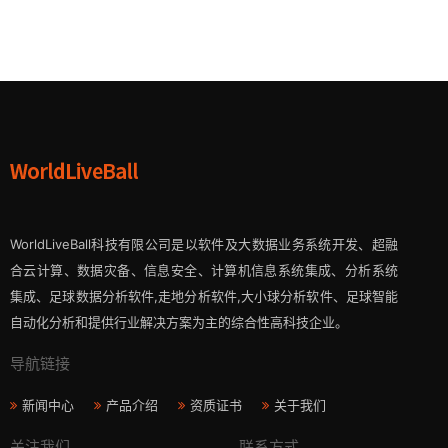
WorldLiveBall科技有限公司是以软件及大数据业务系统开发、超融
合云计算、数据灾备、信息安全、计算机信息系统集成、分析系统
集成、足球数据分析软件,走地分析软件,大小球分析软件、足球智能
自动化分析和提供行业解决方案为主的综合性高科技企业。
导航链接
新闻中心
产品介绍
资质证书
关于我们
关注我们
联系方式