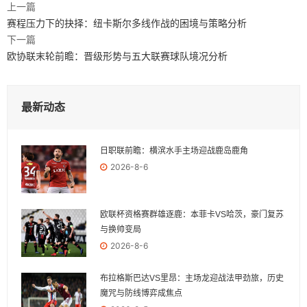
上一篇
赛程压力下的抉择：纽卡斯尔多线作战的困境与策略分析
下一篇
欧协联末轮前瞻：晋级形势与五大联赛球队境况分析
最新动态
日职联前瞻：横滨水手主场迎战鹿岛鹿角
2026-8-6
欧联杯资格赛群雄逐鹿：本菲卡VS哈茨，豪门复苏
与换帅变局
2026-8-6
布拉格斯巴达VS里昂：主场龙迎战法甲劲旅，历史
魔咒与防线博弈成焦点