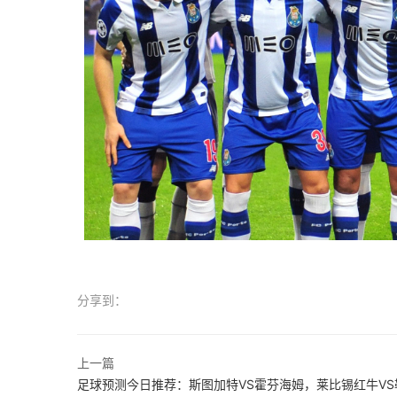
分享到：
上一篇
足球预测今日推荐：斯图加特VS霍芬海姆，莱比锡红牛VS