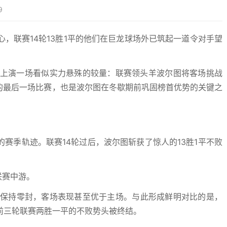
9
心，联赛14轮13胜1平的他们在巨龙球场外已筑起一道令对手望
赛将上演一场看似实力悬殊的较量：联赛领头羊波尔图将客场挑战
轮的最后一场比赛，也是波尔图在冬歇期前巩固榜首优势的关键之
赛季轨迹。联赛14轮过后，波尔图斩获了惊人的13胜1平不败
联赛中游。
场保持零封，客场表现甚至优于主场。与此形成鲜明对比的是，
前三轮联赛两胜一平的不败势头被终结。