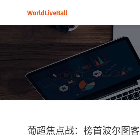
葡超焦点战：榜首波尔图客