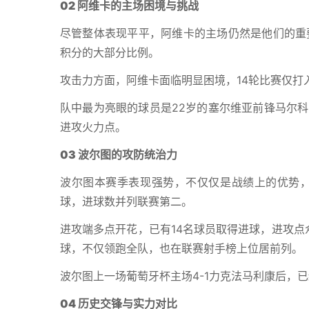
02 阿维卡的主场困境与挑战
尽管整体表现平平，阿维卡的主场仍然是他们的重要
积分的大部分比例。
攻击力方面，阿维卡面临明显困境，14轮比赛仅打
队中最为亮眼的球员是22岁的塞尔维亚前锋马尔科
进攻火力点。
03 波尔图的攻防统治力
波尔图本赛季表现强势，不仅仅是战绩上的优势，
球，进球数并列联赛第二。
进攻端多点开花，已有14名球员取得进球，进攻点
球，不仅领跑全队，也在联赛射手榜上位居前列。
波尔图上一场葡萄牙杯主场4-1力克法马利康后，
04 历史交锋与实力对比