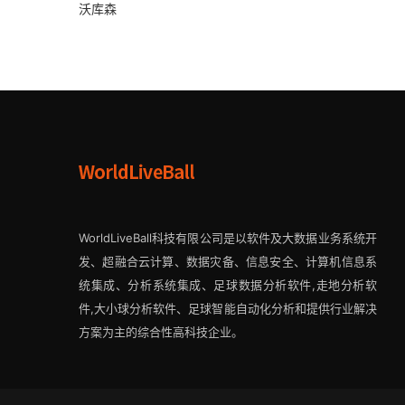
沃库森
WorldLiveBall科技有限公司是以软件及大数据业务系统开
发、超融合云计算、数据灾备、信息安全、计算机信息系
统集成、分析系统集成、足球数据分析软件,走地分析软
件,大小球分析软件、足球智能自动化分析和提供行业解决
方案为主的综合性高科技企业。