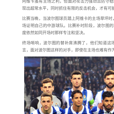
阿维卡虽有主场之利，但面对攻击力强劲且防守稳
现出超常水平，同时抓住有限的反击机会，才有可
比赛当晚，当波尔图球员踏上阿维卡的主场草坪时
场证明自己的中游球队。比赛补时阶段，波尔图的
度依然如同开场时那样专注和坚决。
终场哨响，波尔图的替补席沸腾了，他们知道这
言，面对波尔图这样的对手，即使在主场也难有作