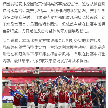
杯因赛程安排原因较其他同类赛事推迟进行，这也从侧面反
映出水晶宫近期赛事密集、多线作战的现实情况。赛事组织
方在调整赛程时，自然期待双方都能展现积极竞技面貌。对
于水晶宫而言，虽面临诸多困难，但依然有望在比赛中发挥
自身特点，尤其是在反击与整体防守方面展现韧性。
综合来看，本场比赛双方或许都会以相对务实的姿态应对。
阿森纳有望凭借整体实力与主场之利掌握主动权，而水晶宫
则需在有限条件下尽可能发挥自身风格，争取在比赛中打出
内容。最终结果，仍将取决于临场发挥与战术执行。