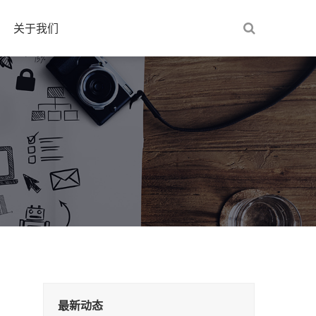
关于我们
最新动态