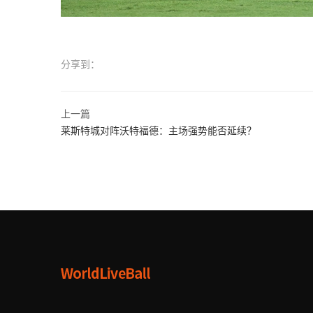
分享到：
上一篇
莱斯特城对阵沃特福德：主场强势能否延续？