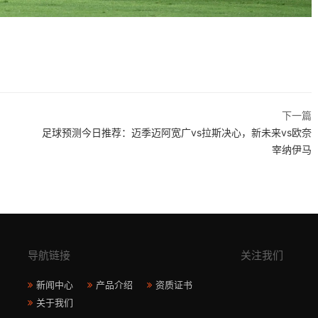
下一篇
足球预测今日推荐：迈季迈阿宽广vs拉斯决心，新未来vs欧奈
宰纳伊马
导航链接
关注我们
新闻中心
产品介绍
资质证书
关于我们