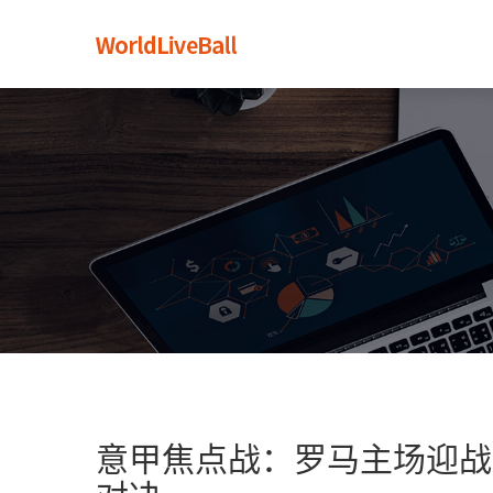
意甲焦点战：罗马主场迎战