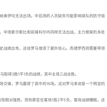
纳奥伊均无法出场。中后场的人员缺失可能影响球队的防守组
，中场索尔斯比和前锋科尔内同样无法出战。主力框架的多处
史战绩出色，这给罗马增添了额外信心。而德罗西则需要带领
马取得3胜1平1负的战绩，其中主场三战全胜。
场交锋，罗马赢得了其中的16场。这对罗马来说是一个明显的
表现相对强势。而热那亚在客场1胜2平5负，客场战绩糟糕。这
。