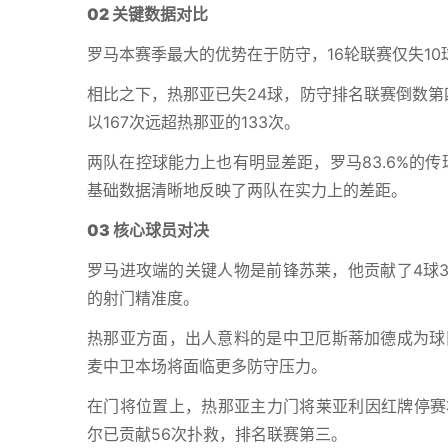
02 关键数据对比
罗马本赛季最大的优势在于防守，16轮联赛仅失1
相比之下，热那亚已失24球，防守排名联赛倒数第四
以167次远超热那亚的133次。
两队在控球能力上也有明显差距，罗马83.6%的传
基础数据清晰地反映了两队在实力上的差距。
03 核心球员对决
罗马进攻端的关键人物是前锋苏莱，他贡献了4球3
的射门精准度。
热那亚方面，出人意料的是中卫厄斯蒂加德成为球
麦中卫本场将面临更多防守压力。
在门将位置上，热那亚主力门将莱亚利因红牌停赛
尔已贡献56次扑救，排名联赛第三。