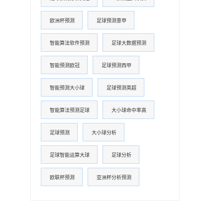
欧洲杯预测
足球预测意甲
智能算法软件预测
足球大数据预测
智能预测欧冠
足球预测西甲
智能预测大小球
足球预测英超
智能算法预测足球
大小球命中率高
足球预测
大小球分析
足球智能运算大球
足球分析
欧联杯预测
亚洲杯分析预测