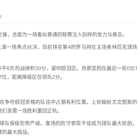
9
交锋，总能为一场看似普通的联赛注入别样的张力与悬念。
轮将上演一场焦点对决，目前排名第4的罗马将在主场奥林匹克球场
0平6负的战绩积30分，紧咬欧冠区。热那亚则在最近一轮0比1
17位，距离降级区仅领先2分。
，在争夺欧冠资格的队伍中占据有利位置。上轮输给尤文图斯的
他们急需一场胜利重回正轨。
球队保级形势严峻。客场的防守表现不佳成为球队最大软肋，
赛的最大挑战。