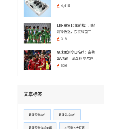
4,415
日职联第15轮前瞻：川崎
前锋低迷，东京绿茵三连
胜
318
足球预测今日推荐：富勒
姆VS诺丁汉森林 毕尔巴鄂
竞技VS西班牙人
506
文章标签
足球预测软件
足球分析软件
足球预测分析英超
AI预测五大联赛