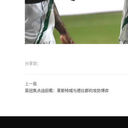
分享到：
上一篇
英冠焦点战前瞻：莱斯特城与德比郡的攻防博弈