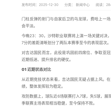
发布时间：2025-12-30
分类：
新闻中心
阅读：28
门柱反弹的射门与自家后卫的乌龙球，费哈上一场
会平淡。
今晚23：30，沙特职业联赛将上演一场关键对决
7分的差距清晰划分了两队本赛季至今的表现层次。
对吉达国民而言，此役是巩固前四席位、争取亚冠
近期低迷、提升排名的硬仗。
01 近期状态对比
从近期竞技状态来看，吉达国民无疑占据上风。在最
绩，整体发挥较为稳定。
攻防数据上，球队近6场联赛打入7球，失5球，展
季联赛主场表现相当稳健，至今保持不败。