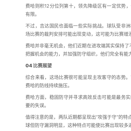
费哈则积12分位列第十，领先降级区有一定优势
有限。
不过，吉达国民也面临一些实际挑战。球队受非洲
场比赛的裁判安排可能出现变动，这可能为比赛增
费哈并非毫无机会，他们近期在进攻端其实保持了
把握机会的能力，并加强防守组织，他们完全有能
04 比赛展望
综合来看，这场比赛很可能呈现主攻客守的态势。
费哈的防线持续施压。
费哈方面，稳固防守并寻求高效反击可能是最务实
要的失误。
值得注意的是，两队近期都呈现出“攻强于守”的特
球但防守漏洞明显，这种特点可能使比赛出现较多