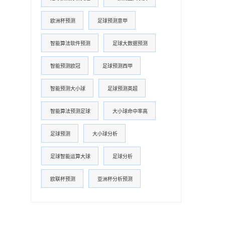
欧洲杯预测
足球预测意甲
智能算法软件预测
足球大数据预测
智能预测欧冠
足球预测西甲
智能预测大小球
足球预测英超
智能算法预测足球
大小球命中率高
足球预测
大小球分析
足球智能运算大球
足球分析
欧联杯预测
亚洲杯分析预测