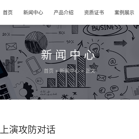
首页
新闻中心
产品介绍
资质证书
案例展示
新闻中心
首页
»
新闻中心
» 正文
上演攻防对话