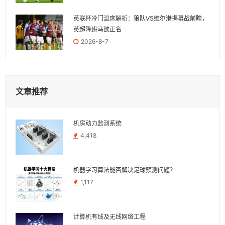
英联杯冷门温床解析：狼队VS维尔港揭幕战前瞻，
英超降班马欲正名
2026-8-7
文章推荐
机房动力监测系统
4,418
机器学习算法能否解决足球预测问题？
1,117
计算机有线及无线网络工程