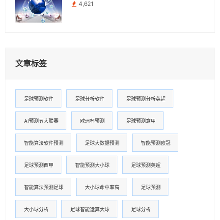
4,621
文章标签
足球预测软件
足球分析软件
足球预测分析英超
AI预测五大联赛
欧洲杯预测
足球预测意甲
智能算法软件预测
足球大数据预测
智能预测欧冠
足球预测西甲
智能预测大小球
足球预测英超
智能算法预测足球
大小球命中率高
足球预测
大小球分析
足球智能运算大球
足球分析