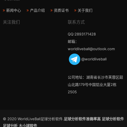
新闻中心
产品介绍
资质证书
关于我们
关注我们
联系方式
QQ:2893171428
邮箱：
worldliveball@outlook.com
@worldliveball
公司地址：湖南省长沙市芙蓉区韶
山北路179号中国铝业大厦2栋
2505
© 2020 WorldLiveBall足球分析软件.
足球分析软件准确率高
足球分析软件
足球分析
大小球软件