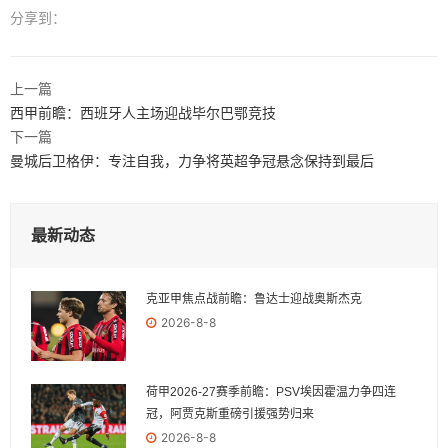
分享到：
上一篇
西甲前瞻：西班牙人主场迎战毕尔巴鄂竞技
下一篇
曼城后卫格伊：专注自我，力争将英超争冠悬念保持到最后
最新动态
克亚甲焦点战前瞻：鲁达士迎战奥斯杰克
2026-8-8
荷甲2026-27赛季前瞻：PSV埃因霍温力争四连
冠，阿贾克斯重磅引援强势归来
2026-8-8