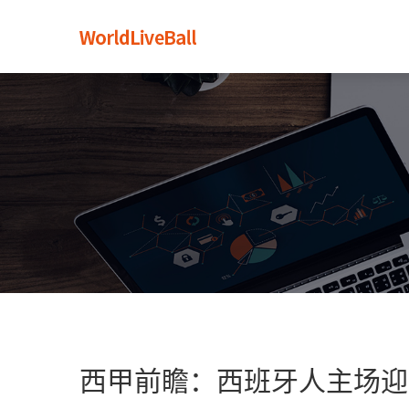
西甲前瞻：西班牙人主场迎