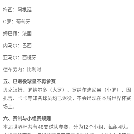
梅西：阿根廷
C罗：葡萄牙
姆巴佩：法国
内马尔：巴西
亚马尔：西班牙
德布劳内：比利时
五、已退役球星不再参赛
贝克汉姆、罗纳尔多（大罗）、罗纳尔迪尼奥（小罗）、因
扎吉、卡卡等知名球员均已退役，不会出现在本届世界杯赛
场上。
六、赛制与小组赛规则
本届世界杯共有48支球队参赛，分为12个小组，每组4队。