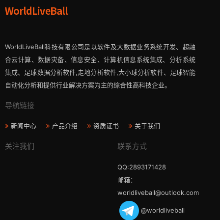
WorldLiveBall科技有限公司是以软件及大数据业务系统开发、超融
合云计算、数据灾备、信息安全、计算机信息系统集成、分析系统
集成、足球数据分析软件,走地分析软件,大小球分析软件、足球智能
自动化分析和提供行业解决方案为主的综合性高科技企业。
导航链接
新闻中心
产品介绍
资质证书
关于我们
关注我们
联系方式
QQ:2893171428
邮箱：
worldliveball@outlook.com
@worldliveball