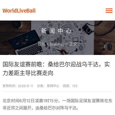
新闻中心
»
» 正文
首页
新闻中心
国际友谊赛前瞻：桑给巴尔迎战乌干达，实
力差距主导比赛走向
发布时间：2026-6-11
分类：
新闻中心
阅读：153
北京时间6月12日凌晨1时15分，一场国际足球友谊赛将在东
非近邻之间展开，由桑给巴尔对阵乌干达。