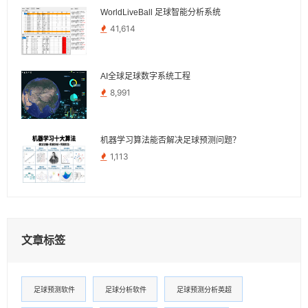
WorldLiveBall 足球智能分析系统
41,614
AI全球足球数字系统工程
8,991
机器学习算法能否解决足球预测问题？
1,113
文章标签
足球预测软件
足球分析软件
足球预测分析英超