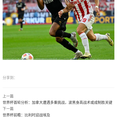
分享到：
上一篇
世界杯首轮分析：加拿大遭遇多重挑战，波黑身高战术或成制胜关键
下一篇
世界杯前瞻：比利时迎战埃及