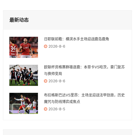
最新动态
日职联前瞻：横滨水手主场迎战鹿岛鹿角
2026-8-6
欧联杯资格赛群雄逐鹿：本菲卡VS哈茨，豪门复苏
与换帅变局
2026-8-6
布拉格斯巴达VS里昂：主场龙迎战法甲劲旅，历史
魔咒与防线博弈成焦点
2026-8-5