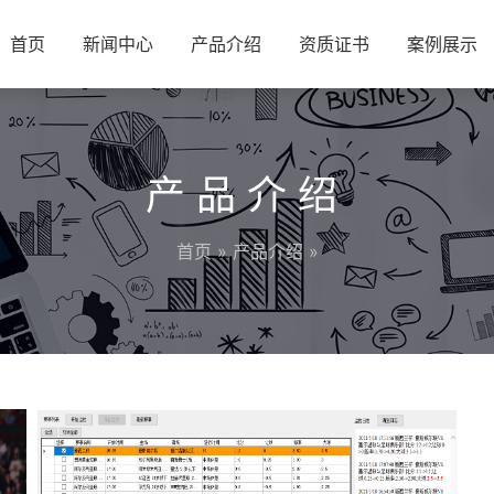
首页
新闻中心
产品介绍
资质证书
案例展示
产品介绍
首页
»
产品介绍
»