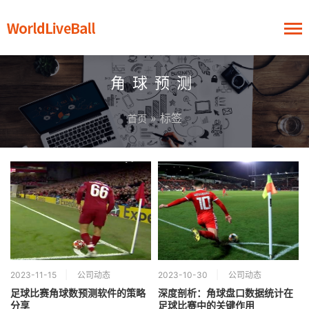
角球预测
» 标签
首页
2023-11-15
公司动态
2023-10-30
公司动态
足球比赛角球数预测软件的策略
深度剖析：角球盘口数据统计在
分享
足球比赛中的关键作用