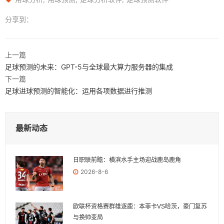
分享到：
上一篇
足球预测的未来：GPT-5与全球最大算力服务器的集成
下一篇
足球进球预测的智能化：运用各项数据进行推测
最新动态
日职联前瞻：横滨水手主场迎战鹿岛鹿角
2026-8-6
欧联杯资格赛群雄逐鹿：本菲卡VS哈茨，豪门复苏
与换帅变局