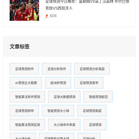
足球预测今日推荐：富勒姆VS诺丁汉森林 毕尔巴鄂
竞技VS西班牙人
506
文章标签
足球预测软件
足球分析软件
足球预测分析英超
AI预测五大联赛
欧洲杯预测
足球预测意甲
智能算法软件预测
足球大数据预测
智能预测欧冠
足球预测西甲
智能预测大小球
足球预测英超
智能算法预测足球
大小球命中率高
足球预测
大小球分析
足球智能运算大球
足球分析