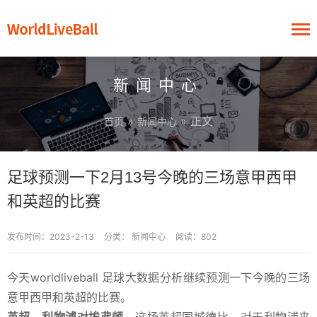
新闻中心
»
» 正文
首页
新闻中心
足球预测一下2月13号今晚的三场意甲西甲
和英超的比赛
发布时间：2023-2-13
分类：
新闻中心
阅读：802
今天worldliveball 足球大数据分析继续预测一下今晚的三场
意甲西甲和英超的比赛。