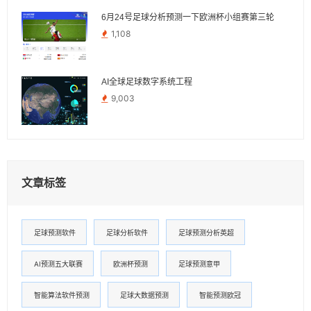
6月24号足球分析预测一下欧洲杯小组赛第三轮
1,108
AI全球足球数字系统工程
9,003
文章标签
足球预测软件
足球分析软件
足球预测分析英超
AI预测五大联赛
欧洲杯预测
足球预测意甲
智能算法软件预测
足球大数据预测
智能预测欧冠