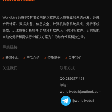
WorldLiveBall科技有限公司是以软件及大数据业务系统开发、超融
合云计算、数据灾备、信息安全、计算机信息系统集成、分析系统
集成、足球数据分析软件,走地分析软件,大小球分析软件、足球智能
自动化分析和提供行业解决方案为主的综合性高科技企业。
导航链接
新闻中心
产品介绍
资质证书
关于我们
关注我们
联系方式
QQ:2893171428
邮箱：
worldliveball@outlook.com
@worldliveball