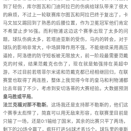
到了轻伤，库尔图瓦和门迪阿拉巴的伤病给球队带来了很大
的麻烦，不过上一轮联赛库尔图瓦和阿拉巴终于复出了，卡
马文加又踢回到了熟悉的后腰位置，作为卫冕冠军他们肯定
不希望止步16强。而利物浦这边这个赛季出现了太多的问
题，球队伤病太多，若塔迪亚斯的受伤，马内的转会，对于
球队的影响非常大，中场屏障作用不强，不能继续采用高压
逼抢，阿洛德的防守短板被无限放大，前一阶段最需要范戴
克的时候，结果范戴克也伤了，现在就是勉强排在英超中
游，不过目前若塔菲尔米诺和范戴克都已经相继回归，在联
赛里也取得了两连胜，整体上我觉得今年的皇马和利物浦都
比去年弱了不少，考虑到安切洛蒂的大赛经验。大数据预测
皇马胜或平局
。
法兰克福对那不勒斯
。这场我还是支持那不勒斯的，他们这
个赛季太彪悍了，简直可以用无敌来形容，在联赛里目前是
只输了一场，还是0:1输给了国米，其余的比赛只平了两场，
剩下的20场全赢了，疯狂打进56球才丢15个。球队里的奥斯