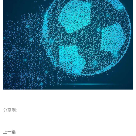
分享到：
上一篇