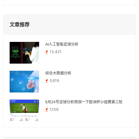
文章推荐
AI人工智能足球分析
13,421
综合大数据分析
5,619
6月24号足球分析预测一下欧洲杯小组赛第三轮
1,109