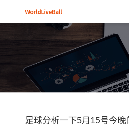
足球分析一下5月15号今晚