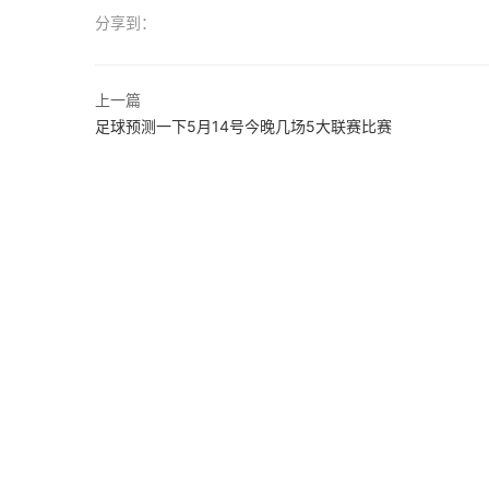
分享到：
上一篇
足球预测一下5月14号今晚几场5大联赛比赛