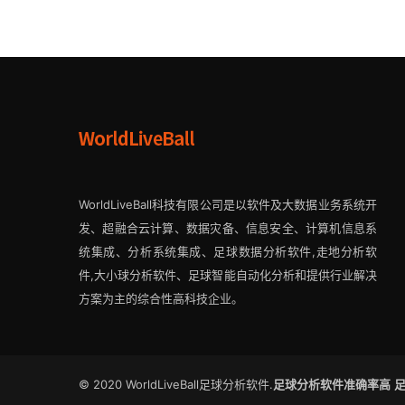
WorldLiveBall科技有限公司是以软件及大数据业务系统开
发、超融合云计算、数据灾备、信息安全、计算机信息系
统集成、分析系统集成、足球数据分析软件,走地分析软
件,大小球分析软件、足球智能自动化分析和提供行业解决
方案为主的综合性高科技企业。
© 2020 WorldLiveBall足球分析软件.
足球分析软件准确率高