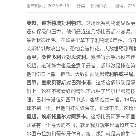
发布时间：2023-5-15
分类：
新闻中心
阅读：726
英超，莱斯特城对利物浦
。这场比赛利物浦显然更
还有保级的压力，他们最近这几场比赛都不容易，
最近状态出色，在联赛里拿下了利物浦6连胜，防
莱斯特城敢攻出来，恐怕会被打花。大数据预测
利
意甲，桑普多利亚对恩波利
。我觉得水手战役不佳
反超，进球能力也是全意甲最差，丢球数是排在第
他们伤口上撒一把盐。大数据预测
恩波利胜或平局
西甲，皇家贝蒂斯对巴列卡诺
。这场这俩球队是隔
们上一轮在不被看好的情况下战胜了毕尔巴鄂竞技
强，巴利卡诺位列西甲中游，客场战绩一般，16场
球不到一个，但他们打法偏保守，进球不多。这场
葡超，埃斯托里尔对阿罗卡
。这场比赛阿罗卡明显
联赛有一个最大的不同，就是我开玩笑说蒲超其实
尔图布拉加和葡萄牙体育，第二级别就是其他剩下