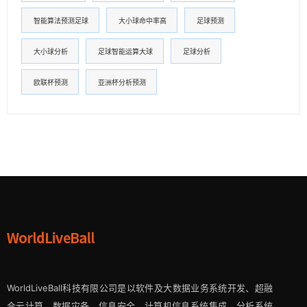
智能算法预测足球
大小球命中率高
足球预测
大小球分析
足球智能运算大球
足球分析
欧联杯预测
亚洲杯分析预测
WorldLiveBall科技有限公司是以软件及大数据业务系统开发、超融
合云计算、数据灾备、信息安全、计算机信息系统集成、分析系统