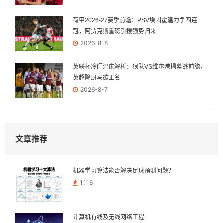
荷甲2026-27赛季前瞻：PSV埃因霍温力争四连
冠，阿贾克斯重磅引援强势归来
2026-8-8
英联杯冷门温床解析：狼队VS维尔港揭幕战前瞻，
英超降班马欲正名
2026-8-7
文章推荐
机器学习算法能否解决足球预测问题？
1,116
计算机有线及无线网络工程