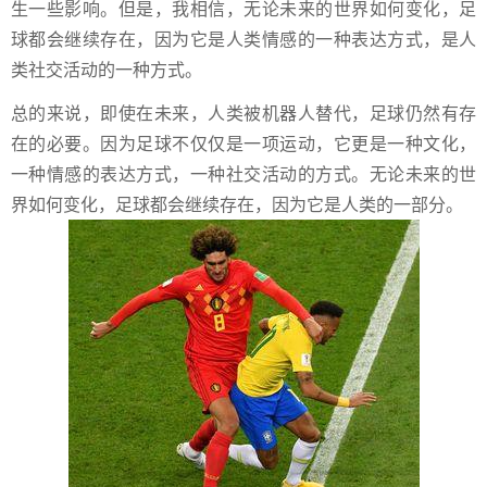
生一些影响。但是，我相信，无论未来的世界如何变化，足
球都会继续存在，因为它是人类情感的一种表达方式，是人
类社交活动的一种方式。
总的来说，即使在未来，人类被机器人替代，足球仍然有存
在的必要。因为足球不仅仅是一项运动，它更是一种文化，
一种情感的表达方式，一种社交活动的方式。无论未来的世
界如何变化，足球都会继续存在，因为它是人类的一部分。