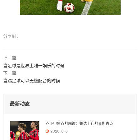
分享到：
上一篇
当足球是世界上唯一娱乐的时候
下一篇
当踢足球可以无缝配合的时候
最新动态
克亚甲焦点战前瞻：鲁达士迎战奥斯杰克
2026-8-8