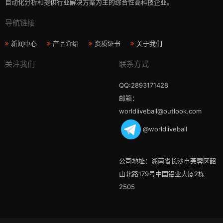
自动化分析和提供行业解决方案为主的综合性高科技企业。
导航链接
新闻中心
产品介绍
资质证书
关于我们
关注我们
联系方式
QQ:2893171428
邮箱：
worldliveball@outlook.com
@worldliveball
公司地址：湖南省长沙市芙蓉区韶
山北路179号中国铝业大厦2栋
2505