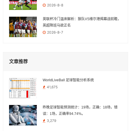
2026-8-8
英联杯冷门温床解析：狼队VS维尔港揭幕战前瞻，
英超降班马欲正名
2026-8-7
文章推荐
WorldLiveBall 足球智能分析系统
41,675
昨晚足球智能预测统计：19场，正确：18场，错
误：1场，正确率94.74%。
3,279