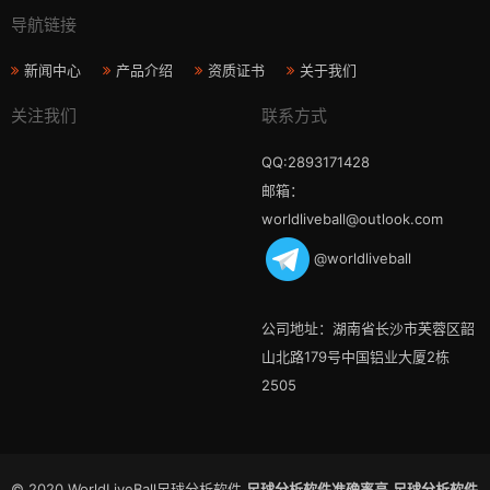
导航链接
新闻中心
产品介绍
资质证书
关于我们
关注我们
联系方式
QQ:2893171428
邮箱：
worldliveball@outlook.com
@worldliveball
公司地址：湖南省长沙市芙蓉区韶
山北路179号中国铝业大厦2栋
2505
© 2020 WorldLiveBall足球分析软件.
足球分析软件准确率高
足球分析软件