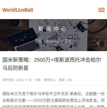
新闻中心
»
» 正文
首页
新闻中心
国米新策略：2500万+埃斯波西托冲击帕尔
马后防新星
发布时间：2025-7-18
分类：
新闻中心
阅读：262
国际米兰为签下帕尔马年轻中卫乔瓦尼·莱奥尼，正酝酿一份
全新报价方案——2500万欧元基础转会费加上浮动奖金，同