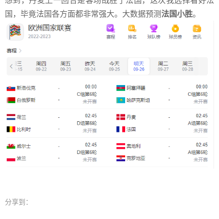
想到，丹麦上一回合是客场战胜了法国，这次我选择看好法
国，毕竟法国各方面都非常强大。大数据预测
法国小胜
。
分享到：