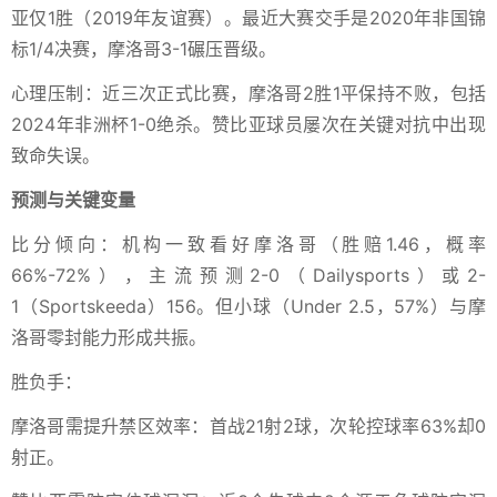
亚仅1胜（2019年友谊赛）。最近大赛交手是2020年非国锦
标1/4决赛，摩洛哥3-1碾压晋级。
心理压制：近三次正式比赛，摩洛哥2胜1平保持不败，包括
2024年非洲杯1-0绝杀。赞比亚球员屡次在关键对抗中出现
致命失误。
预测与关键变量
比分倾向：机构一致看好摩洛哥（胜赔1.46，概率
66%-72%），主流预测2-0（Dailysports）或2-
1（Sportskeeda）156。但小球（Under 2.5，57%）与摩
洛哥零封能力形成共振。
胜负手：
摩洛哥需提升禁区效率：首战21射2球，次轮控球率63%却0
射正。