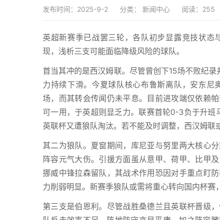
发布时间：2025-9-2
分类：
新闻中心
阅读：255
英超新赛季已战罢三轮，各队初步显露竞技状态
现，浅析三支可能面临降级风险的球队。
首当其冲的是西汉姆联。尽管曾创下15场不败纪录
力持续下滑。今夏球队核心布鲁斯离队，安东尼
场，而其转会传闻仍未平息。目前进攻端仅依赖帕
可一用，于英超则显乏力。联赛首轮0-3负于升班
英联杯又遭狼队淘汰。若不能及时调整，西汉姆联
其二为狼队。夏窗期间，库尼亚与努里两大核心分
阵容元气大伤。引援方面虽从意甲、荷甲、比甲及
挪威中锋拉森留队，其战术作用恐因对手重点盯防
力削弱明显。新赛季狼队或需将重心转向国内杯赛
第三支是伯恩利。尽管战胜桑德兰且英联杯晋级，