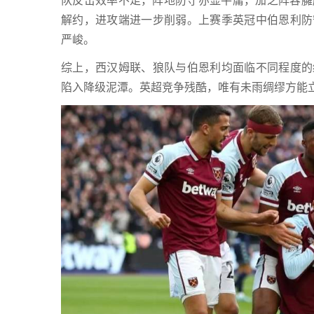
队反击效率不足，阵地防守亦显平庸，加之阵容臃
解约，进攻端进一步削弱。上赛季英冠中伯恩利防
严峻。
综上，西汉姆联、狼队与伯恩利均面临不同程度的
陷入降级泥潭。英超竞争残酷，唯有未雨绸缪方能