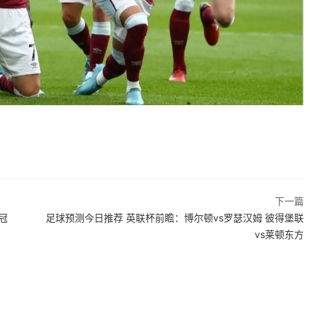
下一篇
冠
足球预测今日推荐 英联杯前瞻：博尔顿vs罗瑟汉姆 彼得堡联
vs莱顿东方