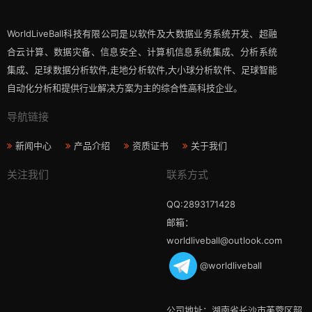
WorldLiveBall科技有限公司是以软件及大数据业务系统开发、超融
合云计算、数据灾备、信息安全、计算机信息系统集成、分析系统
集成、足球数据分析软件,走地分析软件,大小球分析软件、足球智能
自动化分析和提供行业解决方案为主的综合性高科技企业。
导航链接
新闻中心
产品介绍
资质证书
关于我们
关注我们
联系方式
QQ:2893171428
邮箱：
worldliveball@outlook.com
@worldliveball
公司地址：湖南省长沙市芙蓉区韶