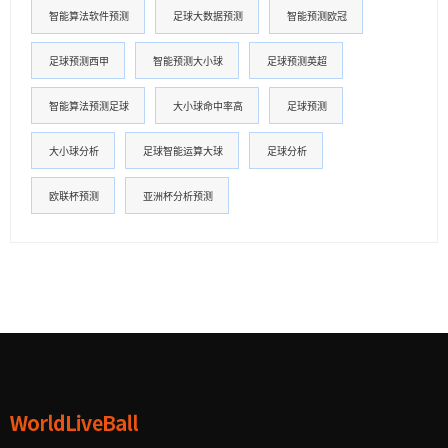
智能算法软件预测
足球大数据预测
智能预测欧冠
足球预测西甲
智能预测大小球
足球预测英超
智能算法预测足球
大小球命中率高
足球预测
大小球分析
足球智能运算大球
足球分析
欧联杯预测
亚洲杯分析预测