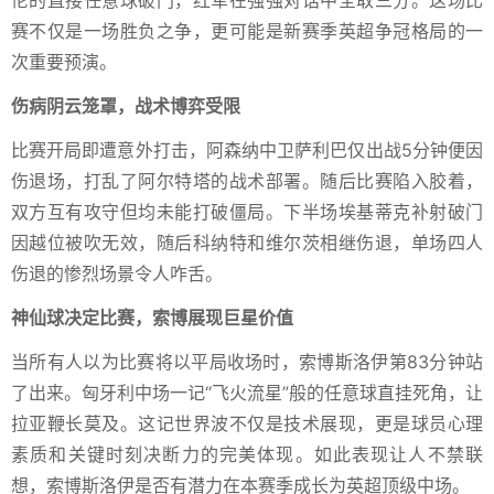
伦的直接任意球破门，红军在强强对话中全取三分。这场比
赛不仅是一场胜负之争，更可能是新赛季英超争冠格局的一
次重要预演。
伤病阴云笼罩，战术博弈受限
比赛开局即遭意外打击，阿森纳中卫萨利巴仅出战5分钟便因
伤退场，打乱了阿尔特塔的战术部署。随后比赛陷入胶着，
双方互有攻守但均未能打破僵局。下半场埃基蒂克补射破门
因越位被吹无效，随后科纳特和维尔茨相继伤退，单场四人
伤退的惨烈场景令人咋舌。
神仙球决定比赛，索博展现巨星价值
当所有人以为比赛将以平局收场时，索博斯洛伊第83分钟站
了出来。匈牙利中场一记“飞火流星”般的任意球直挂死角，让
拉亚鞭长莫及。这记世界波不仅是技术展现，更是球员心理
素质和关键时刻决断力的完美体现。如此表现让人不禁联
想，索博斯洛伊是否有潜力在本赛季成长为英超顶级中场。