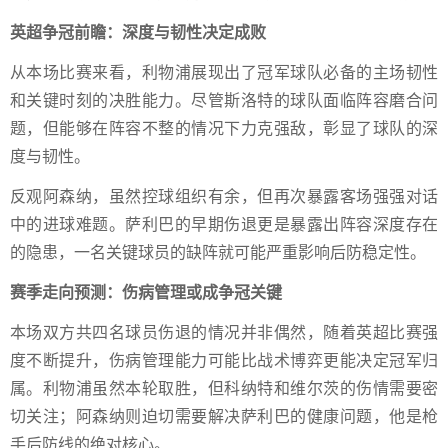
英超争冠前瞻：深度与韧性决定成败
从本场比赛来看，利物浦展现出了冠军球队必备的主场韧性
和关键时刻的决胜能力。尽管斯洛特的球队面临阵容磨合问
题，但能够在阵容不整的情况下力克强敌，彰显了球队的深
度与韧性。
反观阿森纳，虽然控球组织有余，但再次暴露客场强强对话
中的进球难题。萨利巴的早期伤退更是暴露出阵容深度存在
的隐患，一名关键球员的缺阵就可能严重影响后防稳定性。
赛季走向预测：伤病管理或成争冠关键
本场双方共四名球员伤退的情况并非偶然，随着英超比赛强
度不断提升，伤病管理能力可能比战术博弈更能决定冠军归
属。利物浦虽然本轮取胜，但科纳特和维尔茨的伤情需要密
切关注；阿森纳则迫切需要解决萨利巴的健康问题，他是枪
手后防线的绝对核心。