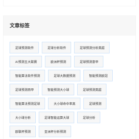
文章标签
足球预测软件
足球分析软件
足球预测分析英超
AI预测五大联赛
欧洲杯预测
足球预测意甲
智能算法软件预测
足球大数据预测
智能预测欧冠
足球预测西甲
智能预测大小球
足球预测英超
智能算法预测足球
大小球命中率高
足球预测
大小球分析
足球智能运算大球
足球分析
欧联杯预测
亚洲杯分析预测