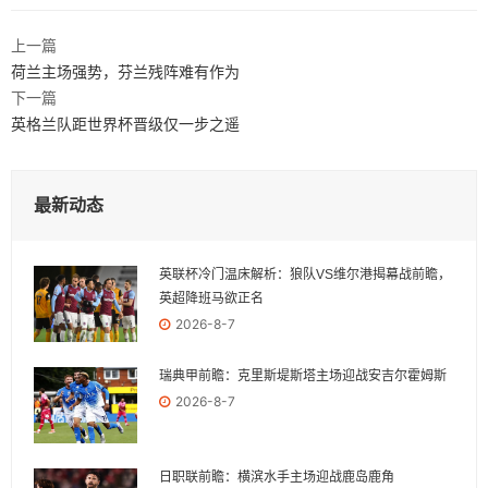
上一篇
荷兰主场强势，芬兰残阵难有作为
下一篇
英格兰队距世界杯晋级仅一步之遥
最新动态
英联杯冷门温床解析：狼队VS维尔港揭幕战前瞻，
英超降班马欲正名
2026-8-7
瑞典甲前瞻：克里斯堤斯塔主场迎战安吉尔霍姆斯
2026-8-7
日职联前瞻：横滨水手主场迎战鹿岛鹿角