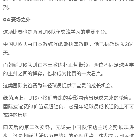
烈。
04 赛场之外
这场比赛也是两国U16队伍交流学习的重要平台。
中国U16队由日本教练浮嶋敏执掌教鞭，他已执教球队284
天。
而朝鲜U16队则由本土教练朴正哲带领，两位不同足球哲学
的主帅之间的博弈，也将成为比赛的一大看点。
这类国际友谊赛为年轻球员提供了宝贵的成长机会。
绿茵场上，U16小将们奔跑的身影勾勒出足球未来的轮廓。
国际友谊赛的价值远超胜负，它是年轻球员成长道路上不可
或缺的历练。
四天后的第二次交锋，无论是中国队借助主场之势展现进
步，还是朝鲜队凭借历史战绩的心理优势，这都是亚洲足球