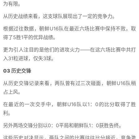
为有限。
从历史战绩来看，这支球队展现出了一定的竞争力。
根据过往数据，朝鲜U16队在最近六场比赛中保持不败，取
得了5胜1平的优异战绩。
更为引人注目的是他们的进攻火力——在这六场比赛中共打
入31粒进球，仅失3球。
03 历史交锋
从历史交锋记录来看，两队曾有过三次碰面，朝鲜U16队稍
占上风。
在最近的一次交手中，朝鲜U16队以1：0的比分取得了胜
利。
另外两场交锋分别以0：0平局和朝鲜队1：0获胜告终。
这些历史对决显示，两队之间的比赛往往比分接近，竞争激