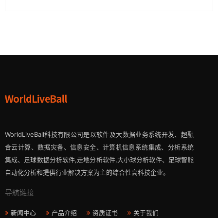
WorldLiveBall科技有限公司是以软件及大数据业务系统开发、超融
合云计算、数据灾备、信息安全、计算机信息系统集成、分析系统
集成、足球数据分析软件,走地分析软件,大小球分析软件、足球智能
自动化分析和提供行业解决方案为主的综合性高科技企业。
导航链接
新闻中心
产品介绍
资质证书
关于我们