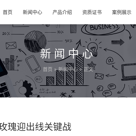
首页
新闻中心
产品介绍
资质证书
案例展示
新闻中心
首页
»
新闻中心
» 正文
锵玫瑰迎出线关键战