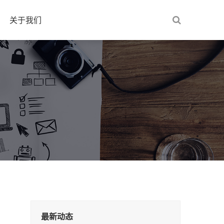
关于我们
最新动态