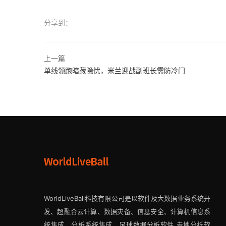
分享到：
上一篇
单线领跑暗藏隐忧，米兰迎战副班长需防冷门
WorldLiveBall科技有限公司是以软件及大数据业务系统开
发、超融合云计算、数据灾备、信息安全、计算机信息系
统集成、分析系统集成、足球数据分析软件,走地分析软