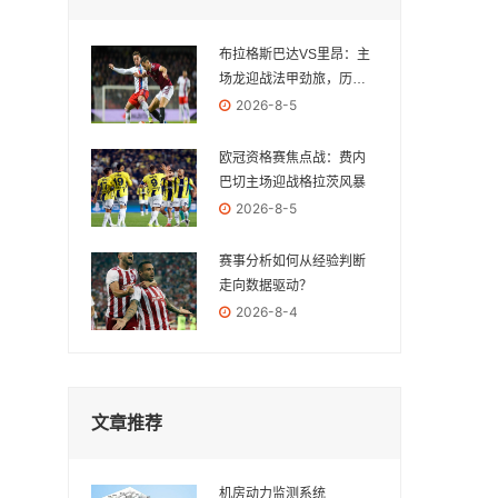
布拉格斯巴达VS里昂：主
场龙迎战法甲劲旅，历史
魔咒与防线博弈成焦点
2026-8-5
欧冠资格赛焦点战：费内
巴切主场迎战格拉茨风暴
2026-8-5
赛事分析如何从经验判断
走向数据驱动？
2026-8-4
文章推荐
机房动力监测系统