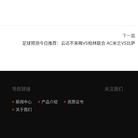
下一篇
足球预测今日推荐：云达不来梅VS柏林联合 AC米兰VS比萨
导航链接
关注我们
新闻中心
产品介绍
资质证书
关于我们