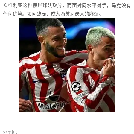
塞维利亚这种摆烂球队取分，而面对同水平对手，马竞没有
任何优势。如何破局，成为西蒙尼最大的麻烦。
分享到：