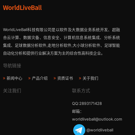
WorldLiveBall科技有限公司是以软件及大数据业务系统开发、超融
合云计算、数据灾备、信息安全、计算机信息系统集成、分析系统
集成、足球数据分析软件,走地分析软件,大小球分析软件、足球智能
自动化分析和提供行业解决方案为主的综合性高科技企业。
导航链接
新闻中心
产品介绍
资质证书
关于我们
关注我们
联系方式
QQ:2893171428
邮箱：
worldliveball@outlook.com
@worldliveball