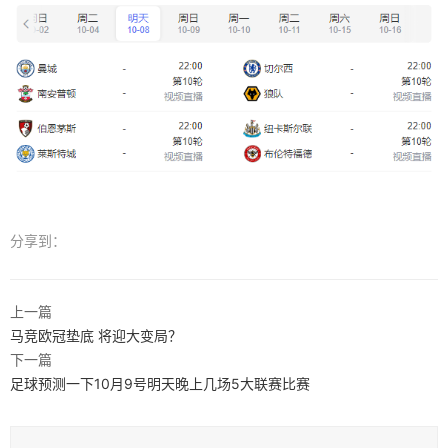
分享到：
上一篇
马竞欧冠垫底 将迎大变局？
下一篇
足球预测一下10月9号明天晚上几场5大联赛比赛