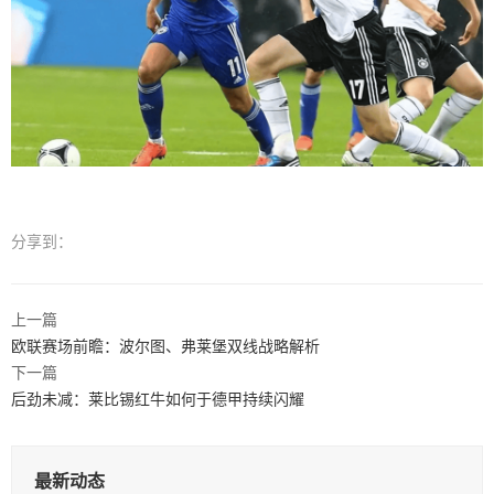
分享到：
上一篇
欧联赛场前瞻：波尔图、弗莱堡双线战略解析
下一篇
后劲未减：莱比锡红牛如何于德甲持续闪耀
最新动态