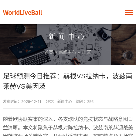
新闻中心
»
» 正文
首页
新闻中心
足球预测今日推荐：赫根VS拉纳卡，波兹南
莱赫VS美因茨
发布时间：2025-12-11
分类：
新闻中心
阅读：256
随着欧协联赛事的深入，各支球队的竞技状态与战略意图日
益清晰。本文将聚焦于赫根对阵拉纳卡、波兹南莱赫迎战美