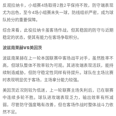
反观拉纳卡，小组赛4场取得2胜2平保持不败，防守端表现
尤为出色，至今4场小组赛未失一球，防线组织严密，成为球
队抢分的重要保障。
综合来看，此役拉纳卡虽客场作战，但其稳固的防守与近期
稳定的状态，使其有能力在客场争取积分。
波兹南莱赫VS美因茨
波兹南莱赫在上一轮本国联赛中客场战平对手，虽然胜率不
高，但球队整体不败率较为可观。其进攻端表现活跃，能持
续制造威胁，但防守稳定性同样有待提升。球队在主场比赛
时表现明显优于客场，主场拿分能力较强。
美因茨近况则较为低迷，上一轮联赛主场失利后，已在联赛
中连续多轮不胜。球队进攻端表现乏力，输出效率有所减
弱，尽管防守强度略有改善，但在客场作战时整体战斗力依
然不足。