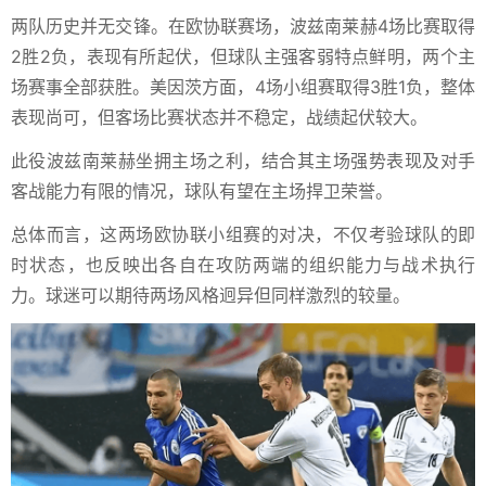
两队历史并无交锋。在欧协联赛场，波兹南莱赫4场比赛取得
2胜2负，表现有所起伏，但球队主强客弱特点鲜明，两个主
场赛事全部获胜。美因茨方面，4场小组赛取得3胜1负，整体
表现尚可，但客场比赛状态并不稳定，战绩起伏较大。
此役波兹南莱赫坐拥主场之利，结合其主场强势表现及对手
客战能力有限的情况，球队有望在主场捍卫荣誉。
总体而言，这两场欧协联小组赛的对决，不仅考验球队的即
时状态，也反映出各自在攻防两端的组织能力与战术执行
力。球迷可以期待两场风格迥异但同样激烈的较量。