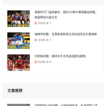
英联杯冷门温床解析：狼队VS维尔港揭幕战前瞻，
英超降班马欲正名
2026-8-7
瑞典甲前瞻：克里斯堤斯塔主场迎战安吉尔霍姆斯
2026-8-7
日职联前瞻：横滨水手主场迎战鹿岛鹿角
2026-8-6
文章推荐
日职联第15轮前瞻：川崎前锋低迷，东京绿茵三连