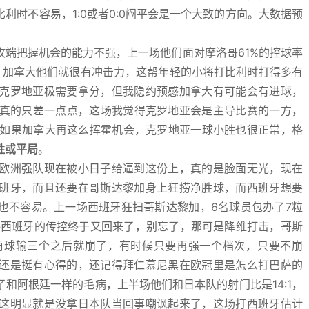
利时不容易，1:0或者0:0闷平会是一个大致的方向。大数据预
攻端把握机会的能力不强，上一场他们面对摩洛哥61%的控球率
。加拿大他们就很有冲击力，这帮年轻的小将打比利时打得多有
克罗地亚极需要拿分，但我隐约预感加拿大有可能会有进球，
球真的只差一点点，这场我觉得克罗地亚会是主导比赛的一方，
，如果加拿大再这么挥霍机会，克罗地亚一球小胜也很正常，格
胜或平局
。
欧洲强队现在被小日子给逼到这份上，真的是脸面无光，现在
班牙，而且还要在哥斯达黎加身上狂捞净胜球，而西班牙想要
也不容易。上一场西班牙狂扫哥斯达黎加，6名球员包办了7粒
呼西班牙的传控终于又回来了，别忘了，那可是降维打击，哥斯
角球输三个之后就崩了，有时候只要再强一个档次，只要不崩
还是挺有心得的，还记得拜仁慕尼黑在欧冠里是怎么打巴萨的
和阿根廷一样的毛病，上半场他们和日本队的射门比是14:1，
这明显就是没拿日本队当回事嘲讽起来了，这场打西班牙估计