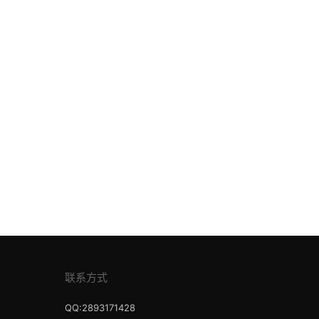
联系方式
QQ:2893171428