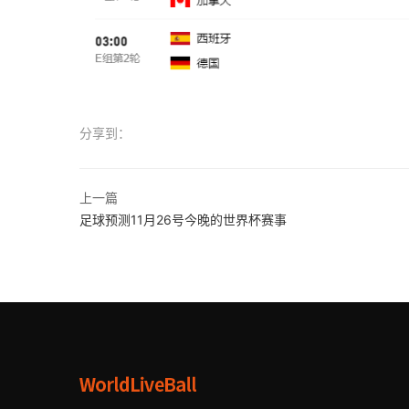
分享到：
上一篇
足球预测11月26号今晚的世界杯赛事