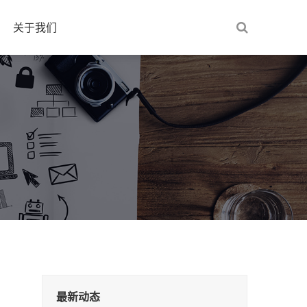
关于我们
最新动态