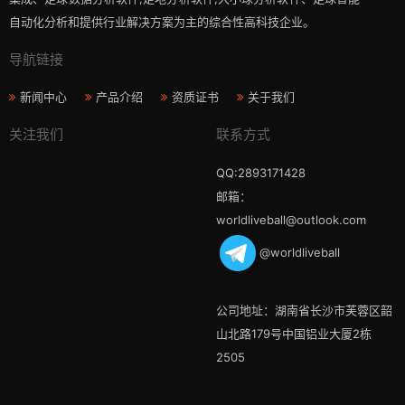
自动化分析和提供行业解决方案为主的综合性高科技企业。
导航链接
新闻中心
产品介绍
资质证书
关于我们
关注我们
联系方式
QQ:2893171428
邮箱：
worldliveball@outlook.com
@worldliveball
公司地址：湖南省长沙市芙蓉区韶
山北路179号中国铝业大厦2栋
2505