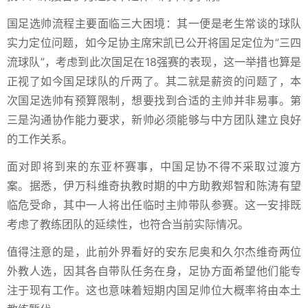
国足选帅流程主要面临三大困境：其一便是老生常谈的球队
实力定位问题，如今足协主席宋凯已公开将国足定位为”三四
流球队”，考虑到此次国足在18强赛的表现，这一举措也算是
正视了如今国足球队的斤两了。其二就是薪资的问题了，本
次国足选帅有预算限制，想要找到合适的主帅并非易事。第
三是沟通协作能力要求，新帅必须能够与中方团队建立良好
的工作关系。
面对即将到来的东亚杯赛事，中国足协不得不采取过渡方
案。据悉，伊万科维奇执教时期的中方助教郑智和陈涛有望
临危受命，其中一人将出任临时主帅带队参赛。这一安排既
考虑了教练团队的延续性，也符合当前实际情况。
值得注意的是，此前外界看好的安东尼奥和久尔杰维奇两位
外教人选，因其各自带队任务在身，足协方面希望他们能专
注于现有工作。这也意味着短期内国足帅位大概率将由本土