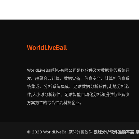
WorldLiveBall科技有限公司是以软件及大数据业务系统开
发、超融合云计算、数据灾备、信息安全、计算机信息系
统集成、分析系统集成、足球数据分析软件,走地分析软
件,大小球分析软件、足球智能自动化分析和提供行业解决
方案为主的综合性高科技企业。
© 2020 WorldLiveBall足球分析软件.
足球分析软件准确率高