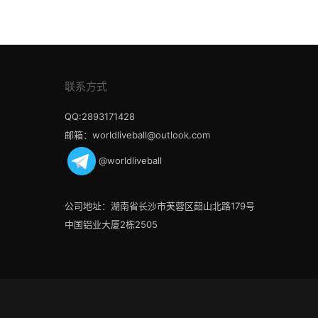
联系方式
QQ:2893171428
邮箱：worldliveball@outlook.com
@worldliveball
公司地址：湖南省长沙市芙蓉区韶山北路179号
中国铝业大厦2栋2505