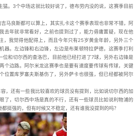
生猛。3个中场这就比较好说了，德布劳内没的说，这赛季目前
的吉马良斯都可以算上，其实扎卡这个赛季表现也非常不错，阿
我去年就非常看好，之前也提到过了，能力毋庸置疑，现在他
注，我觉得他配得上，而且今年只有25岁黄金年龄，另外三个
机器。左边锋和右边锋，左边是布莱顿特拉萨德，这赛季打利
一位和切尔西的查洛巴，目前他已经打进了7球，另外右边锋是
两个边路。阿尔米龙这赛季也是要有速度要传球有传球，关键
个位置库罗塞夫斯基伤了，另外萨卡也很强，但已经都被阿尔
阵容，还有一些我比较喜欢的球员没有提到，比如说切尔西的加
眼了，切尔西中场是真的不行，还有一些球员比如说利物浦的
逊都挺强的，但有时候又不稳定，还有谁我没提到的吗？