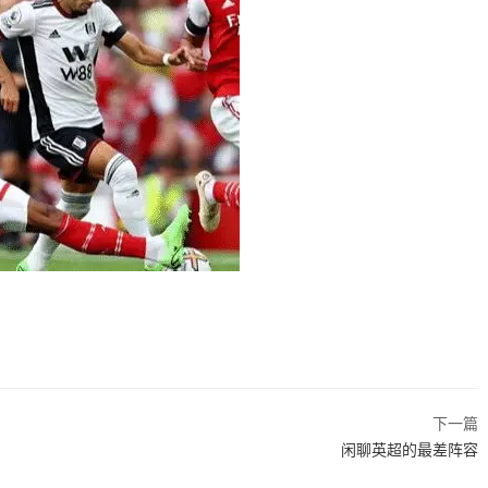
下一篇
闲聊英超的最差阵容