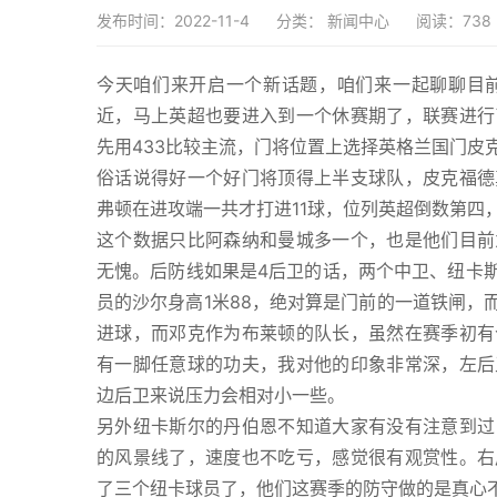
发布时间：2022-11-4
分类：
新闻中心
阅读：738
今天咱们来开启一个新话题，咱们来一起聊聊目
近，马上英超也要进入到一个休赛期了，联赛进行
先用433比较主流，门将位置上选择英格兰国门皮
俗话说得好一个好门将顶得上半支球队，皮克福德
弗顿在进攻端一共才打进11球，位列英超倒数第四
这个数据只比阿森纳和曼城多一个，也是他们目前
无愧。后防线如果是4后卫的话，两个中卫、纽卡
员的沙尔身高1米88，绝对算是门前的一道铁闸，
进球，而邓克作为布莱顿的队长，虽然在赛季初有
有一脚任意球的功夫，我对他的印象非常深，左后
边后卫来说压力会相对小一些。
另外纽卡斯尔的丹伯恩不知道大家有没有注意到过
的风景线了，速度也不吃亏，感觉很有观赏性。右
了三个纽卡球员了，他们这赛季的防守做的是真心