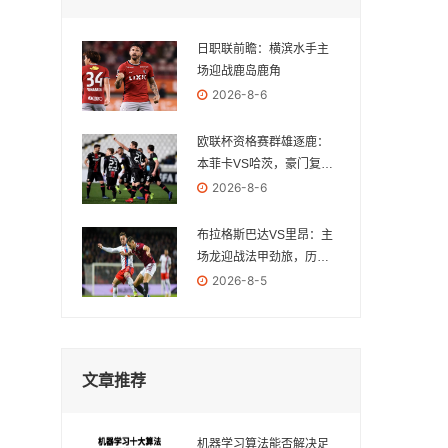
日职联前瞻：横滨水手主
场迎战鹿岛鹿角
2026-8-6
欧联杯资格赛群雄逐鹿：
本菲卡VS哈茨，豪门复苏
与换帅变局
2026-8-6
布拉格斯巴达VS里昂：主
场龙迎战法甲劲旅，历史
魔咒与防线博弈成焦点
2026-8-5
文章推荐
机器学习算法能否解决足