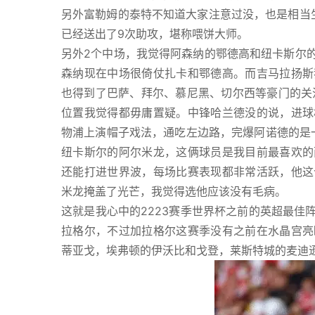
另外富勒姆的泰特不知道大家注意过没，也是相当
已经送出了9次助攻，堪称喂饼大师。
另外2个中场，我觉得阿森纳的鄂德高和纽卡斯尔
森纳现在中场很倚仗扎卡和鄂德高。而吉马拉扬斯
也得到了巴萨、拜尔、慕尼黑、切尔西等豪门的关
位置我觉得都毋庸置疑。中锋哈兰德没的说，进球
物浦上演帽子戏法，通吃左边路，完爆阿诺德的是
纽卡斯尔的阿尔米龙，这俩球员是我目前最喜欢的
还能打进世界波，每场比赛表现都非常活跃，他这
米龙掩盖了光芒，我觉得选他应该没有毛病。
这就是我心中的2223赛季世界杯之前的英超最佳
拉格尔，不过加拉格尔这赛季没有之前在水晶宫亮
蒂亚戈，埃弗顿的伊沃比和戈登，莱斯特城的麦迪