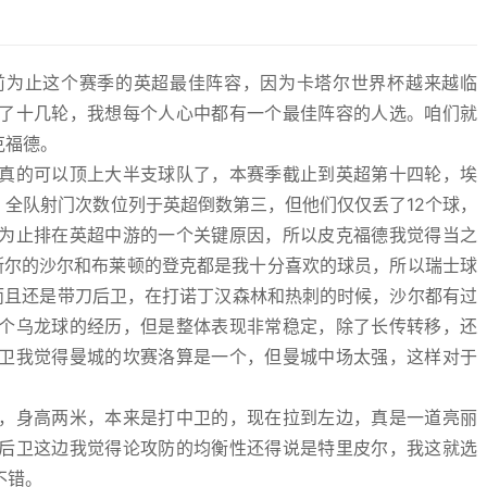
前为止这个赛季的英超最佳阵容，因为卡塔尔世界杯越来越临
了十几轮，我想每个人心中都有一个最佳阵容的人选。咱们就
克福德。
真的可以顶上大半支球队了，本赛季截止到英超第十四轮，埃
，全队射门次数位列于英超倒数第三，但他们仅仅丢了12个球，
为止排在英超中游的一个关键原因，所以皮克福德我觉得当之
斯尔的沙尔和布莱顿的登克都是我十分喜欢的球员，所以瑞士球
而且还是带刀后卫，在打诺丁汉森林和热刺的时候，沙尔都有过
个乌龙球的经历，但是整体表现非常稳定，除了长传转移，还
卫我觉得曼城的坎赛洛算是一个，但曼城中场太强，这样对于
，身高两米，本来是打中卫的，现在拉到左边，真是一道亮丽
后卫这边我觉得论攻防的均衡性还得说是特里皮尔，我这就选
不错。